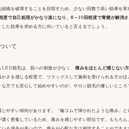
毛組織を破壊することを目指すため、少ない回数で高い効果を実
回程度で自己処理がかなり楽になり、8～10回程度で青髭が解消
とした効果を求める方に向いていると言えるでしょう。
について
るLED脱毛は、肌への刺激が少なく、
痛みをほとんど感じない
温かさを感じる程度で、リラックスして施術を受けられる方がほ
トな方でも安心して始めやすいのが、サロン脱毛の優しいところで
感じやすい傾向があります。「輪ゴムで弾かれたような痛み」と
が濃く密集しているため、痛みを感じやすい部位です。もちろん
ている場合が多いので、痛みが心配な方は相談することができま