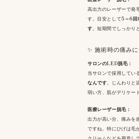
高出力のレーザーで発
す。目安として
5～6
す
。短期間でしっかり
✨ 施術時の痛み
サロンのLED脱毛：
当サロンで採用してい
なんです
。じんわりと
弱い方、肌がデリケー
医療レーザー脱毛：
出力が高い分、痛みを
ですね。特にひげは毛
クリームなどを用意し