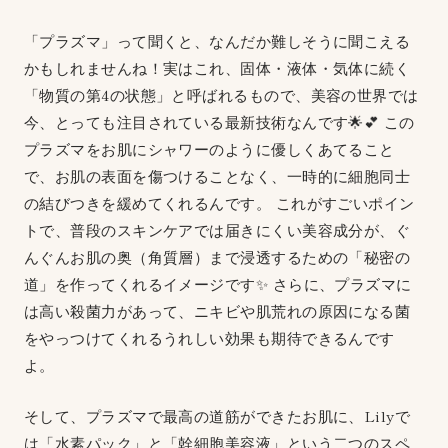
「プラズマ」って聞くと、なんだか難しそうに聞こえる
かもしれませんね！実はこれ、固体・液体・気体に続く
「物質の第4の状態」と呼ばれるもので、美容の世界では
今、とっても注目されている最新技術なんです🌟💕 この
プラズマをお肌にシャワーのように優しくあてること
で、お肌の表面を傷つけることなく、一時的に細胞同士
の結びつきを緩めてくれるんです。 これがすごいポイン
トで、普段のスキンケアでは届きにくい美容成分が、ぐ
んぐんお肌の奥（角質層）まで浸透するための「秘密の
道」を作ってくれるイメージです✨ さらに、プラズマに
は高い殺菌力があって、ニキビや肌荒れの原因になる菌
をやっつけてくれるうれしい効果も期待できるんです
よ。
そして、プラズマで最高の道筋ができたお肌に、Lilyで
は「水素パック」と「幹細胞美容液」という二つのスペ