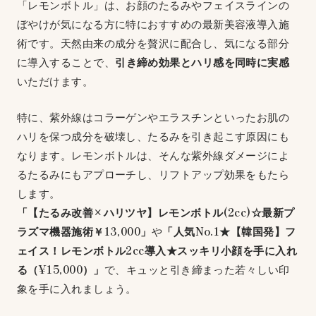
「レモンボトル」は、お顔のたるみやフェイスラインの
ぼやけが気になる方に特におすすめの最新美容液導入施
術です。天然由来の成分を贅沢に配合し、気になる部分
に導入することで、
引き締め効果とハリ感を同時に実感
いただけます。
特に、紫外線はコラーゲンやエラスチンといったお肌の
ハリを保つ成分を破壊し、たるみを引き起こす原因にも
なります。レモンボトルは、そんな紫外線ダメージによ
るたるみにもアプローチし、リフトアップ効果をもたら
します。
「【たるみ改善×ハリツヤ】レモンボトル(2cc)☆最新プ
ラズマ機器施術￥13,000」
や
「人気No.1★【韓国発】フ
ェイス！レモンボトル2cc導入★スッキリ小顔を手に入れ
る（¥15,000）」
で、キュッと引き締まった若々しい印
象を手に入れましょう。