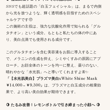
SNSでも超話題の「白玉フェイシャル」は、まるで内側
から光を放つような、輝く透明感を目指すためのスペシ
ャルケアです🥺
この施術の主役は、強力な抗酸化作用で知られる「グル
タチオン」という成分。もともと私たちの体の中にあ
り、美白点滴でも使用される成分です。
このグルタチオンを含む美容液をお肌に導入すること
で、メラニンの生成を抑え、シミやくすみの原因にアプ
ローチ。お顔全体のトーンを均一に整え、曇りのない、
晴れやかな「水光肌」へと導いてくれますよ🦋✨
「【水光肌美白】プラズマ美白xWhite Shine Mask
￥14,000→￥9,300」
は、プラズマと白玉成分の相乗効
果で、より高い美白効果が期待できます。
🍋 たるみ改善！レモンボトルで引き締まった小顔へ 🍋