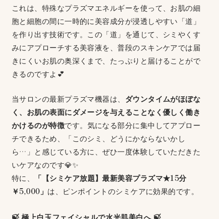
これは、特殊なプラズマエネルギーを使って、お肌の細
胞と細胞の間に一時的に美容成分が浸透しやすい「道」
を作り出す技術です。この「道」を通じて、シミやくす
みにアプローチする美容液を、普段のスキンケアでは届
きにくいお肌の奥深くまで、たっぷりと届けることがで
きるのですよ💕
当サロンの最新プラズマ機器は、
ダウンタイムがほぼな
く、お肌の表面にダメージを与えることなく優しく働き
かけるのが特徴
です。気になる部分に集中してアプロー
チできるため、「このシミ、どうにかならないかし
ら…」と感じている方に、ぜひ一度体験していただきた
いケアなのです💎✨
特に、
「【シミケア放題】最新美容プラズマ★15分
￥5,000」
は、ピンポイントのシミケアに効果的です。
🍃 極上白玉フェイシャルで水光肌美白へ 🍃