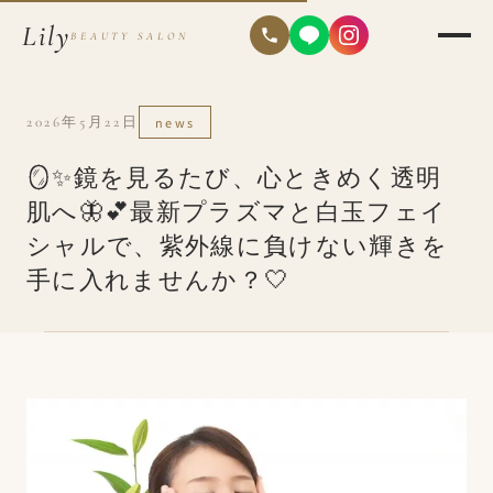
Lily
BEAUTY SALON
2026年5月22日
news
🪞✨鏡を見るたび、心ときめく透明
肌へ🦋💕最新プラズマと白玉フェイ
シャルで、紫外線に負けない輝きを
手に入れませんか？🤍