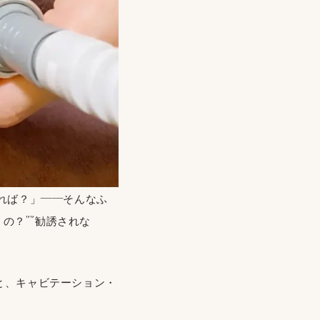
れば？」——そんなふ
の？””勧誘されな
疑問と、キャビテーション・