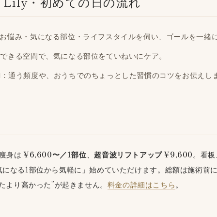
lon Lily・初めての日の流れ
お悩み・気になる部位・ライフスタイルを伺い、ゴールを一緒
スできる空間で、気になる部位をていねいにケア。
内
：通う頻度や、おうちでのちょっとした習慣のコツをお伝えし
y の痩身は
¥6,600〜／1部位
、
超音波リフトアップ ¥9,600
。看板
気になる1部位から気軽に」始めていただけます。総額は施術前
たより高かった”が起きません。
料金の詳細はこちら
。