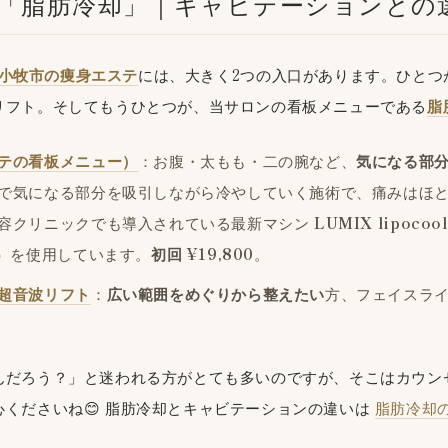
板は「脂肪冷却」｜キャビテーションとの
小牧市の痩身エステ
には、大きく2つの入口があります。ひとつ
リフト。そしてもうひとつが、当サロンの看板メニューである
脂
テの看板メニュー）
：お腹・太もも・二の腕など、
気になる部
で気になる部分を吸引しながら冷やしていく施術で、痛みはほ
容クリニックでも導入されている最新マシン
LUMIX lipocoo
賞）を使用しています。
初回 ¥19,800
。
超音波リフト
：
広い範囲をめぐりから整えたい
方、フェイスラ
んだろう？」と迷われる方がとても多いのですが、そこはカウン
くださいね😊 脂肪冷却とキャビテーションの違いは
脂肪冷却