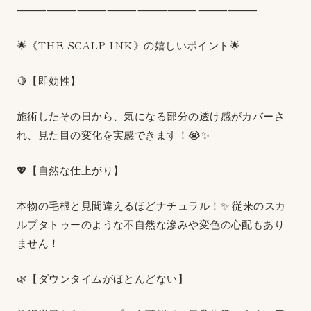
⸻⸻⸻⸻⸻⸻⸻⸻
🌟《THE SCALP INK》の嬉しいポイント🌟
🍋【即効性】
施術したその日から、気になる部分の透け感がカバーさ
れ、見た目の変化を実感できます！😭✨
💖【自然な仕上がり】
本物の毛根と見間違えるほどナチュラル！✨ 従来のスカ
ルプタトゥーのような不自然な滲みや変色の心配もあり
ません！
🌿【ダウンタイムがほとんどない】