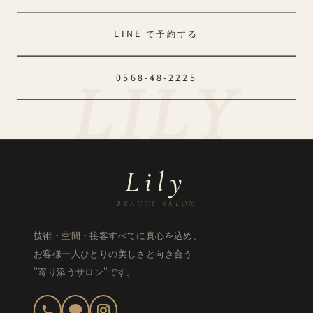
LINE で予約する
0568-48-2225
Lily
BEAUTY SALON
技術・空間・接客すべてに真心を込め、
お客様一人ひとりの美しさと向き合う
"寄り添うサロン"です。