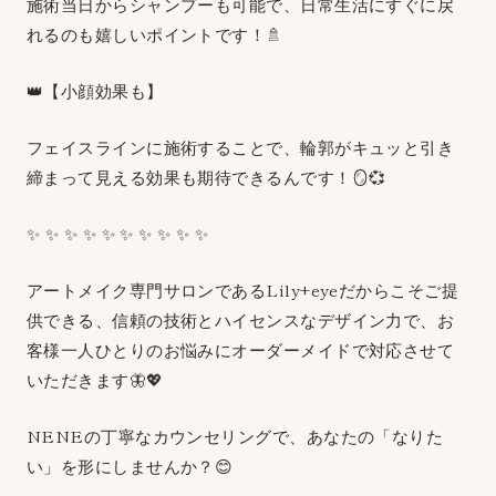
施術当日からシャンプーも可能で、日常生活にすぐに戻
れるのも嬉しいポイントです！🚿
👑【小顔効果も】
フェイスラインに施術することで、輪郭がキュッと引き
締まって見える効果も期待できるんです！🪞💞
✨ ✨ ✨ ✨ ✨ ✨ ✨ ✨ ✨ ✨
アートメイク専門サロンであるLily+eyeだからこそご提
供できる、信頼の技術とハイセンスなデザイン力で、お
客様一人ひとりのお悩みにオーダーメイドで対応させて
いただきます🦋💖
NENEの丁寧なカウンセリングで、あなたの「なりた
い」を形にしませんか？😊